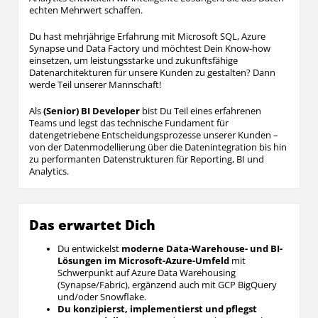
echten Mehrwert schaffen.
Du hast mehrjährige Erfahrung mit Microsoft SQL, Azure
Synapse und Data Factory und möchtest Dein Know-how
einsetzen, um leistungsstarke und zukunftsfähige
Datenarchitekturen für unsere Kunden zu gestalten? Dann
werde Teil unserer Mannschaft!
Als
(Senior) BI Developer
bist Du Teil eines erfahrenen
Teams und legst das technische Fundament für
datengetriebene Entscheidungsprozesse unserer Kunden –
von der Datenmodellierung über die Datenintegration bis hin
zu performanten Datenstrukturen für Reporting, BI und
Analytics.
Das erwartet Dich
Du entwickelst
moderne Data-Warehouse- und BI-
Lösungen im Microsoft-Azure-Umfeld
mit
Schwerpunkt auf Azure Data Warehousing
(Synapse/Fabric), ergänzend auch mit GCP BigQuery
und/oder Snowflake.
Du konzipierst, implementierst und pflegst