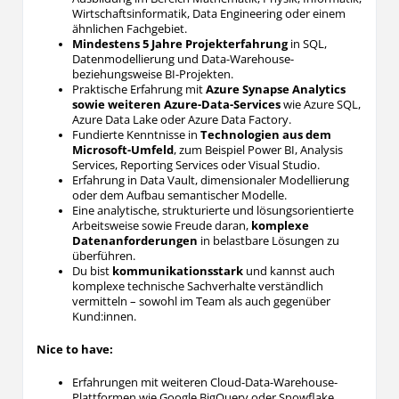
Wirtschaftsinformatik, Data Engineering oder einem
ähnlichen Fachgebiet.
Mindestens 5 Jahre Projekterfahrung
in SQL,
Datenmodellierung und Data-Warehouse-
beziehungsweise BI-Projekten.
Praktische Erfahrung mit
Azure Synapse Analytics
sowie weiteren Azure-Data-Services
wie Azure SQL,
Azure Data Lake oder Azure Data Factory.
Fundierte Kenntnisse in
Technologien aus dem
Microsoft-Umfeld
, zum Beispiel Power BI, Analysis
Services, Reporting Services oder Visual Studio.
Erfahrung in Data Vault, dimensionaler Modellierung
oder dem Aufbau semantischer Modelle.
Eine analytische, strukturierte und lösungsorientierte
Arbeitsweise sowie Freude daran,
komplexe
Datenanforderungen
in belastbare Lösungen zu
überführen.
Du bist
kommunikationsstark
und kannst auch
komplexe technische Sachverhalte verständlich
vermitteln – sowohl im Team als auch gegenüber
Kund:innen.
Nice to have:
Erfahrungen mit weiteren Cloud-Data-Warehouse-
Plattformen wie Google BigQuery oder Snowflake.