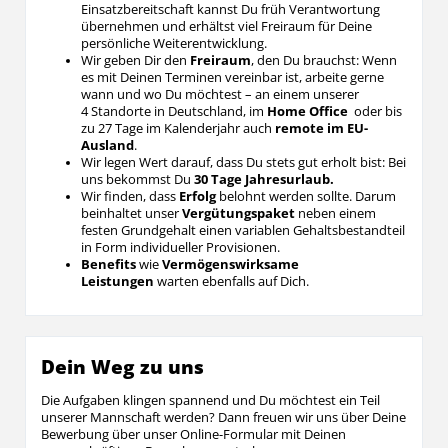
Einsatzbereitschaft kannst Du früh Verantwortung
übernehmen und erhältst viel Freiraum für Deine
persönliche Weiterentwicklung.
Wir geben Dir den
Freiraum
, den Du brauchst: Wenn
es mit Deinen Terminen vereinbar ist, arbeite gerne
wann und wo Du möchtest – an einem unserer
4 Standorte in Deutschland, im
Home Office
oder bis
zu 27 Tage im Kalenderjahr auch
remote im EU-
Ausland
.
Wir legen Wert darauf, dass Du stets gut erholt bist: Bei
uns bekommst Du
30 Tage Jahresurlaub.
Wir finden, dass
Erfolg
belohnt werden sollte. Darum
beinhaltet unser
Vergütungspaket
neben einem
festen Grundgehalt einen variablen Gehaltsbestandteil
in Form individueller Provisionen.
Benefits
wie
Vermögenswirksame
Leistungen
warten ebenfalls auf Dich.
Dein Weg zu uns
Die Aufgaben klingen spannend und Du möchtest ein Teil
unserer Mannschaft werden? Dann freuen wir uns über Deine
Bewerbung über unser Online-Formular mit Deinen