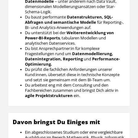
Datenmodelle
– unter anderem nach Data Vault,
dimensionalen Modellierungsansätzen oder Star-
Schema-Logik.
Du baust performante
Datenstrukturen, SQL-
Abfragen und semantische Modelle
für Reporting-,
BI- und Analytics-Anwendungen auf.
Du unterstützt bei der
Weiterentwicklung von
Power-BI-Reports
, tabularen Modellen und
analytischen Datenservices.
Du bist Ansprechpartner:in für komplexe
Fragestellungen rund um
Datenmodellierung,
Datenintegration, Reporting
und
Performance-
Optimierung.
Du prüfst die fachlichen Anforderungen unserer
Kund:innen, übersetzt diese in technische Konzepte
und setzt sie gemeinsam mit dem BI-Team um.
Du arbeitest eng mit dem Consulting und den
Fachbereichen zusammen und bringst Dich aktiv in
agile Projektstrukturen
ein.
Davon bringst Du Einiges mit
Ein abgeschlossenes Studium oder eine vergleichbare
Ausbildung im Bereich Mathematik, Physik, Informatik,